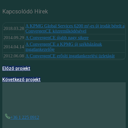
Kapcsolódó Hírek
A KPMG Global Services 6200 m²-es új irodát bérelt a
2018.03.28
ConvergenCE közreműködésével
2014.09.29
A ConvergenCE újabb nagy sikere
A ConvergenCE a KPMG új székházának
2014.04.14
ingatlankezelője
2012.06.08
A ConvergenCE erősíti ingatlankezelési üzletágát
Előző projekt
Következő projekt
+36 1 225 0912