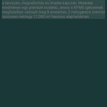
a tervezés, megvalósítás és átadás kapcsán. Munkánk
eredménye egy prémium irodaház, amely a KPMG igényeinek
megfelelően valósult meg 8 emeleten, 2 mélygarázsi szinttel
összesen mintegy 11.000 m² hasznos alapterületen .