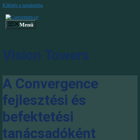
Kilépés a tartalomba
Menü
Vision Towers
A Convergence
fejlesztési és
befektetési
tanácsadóként