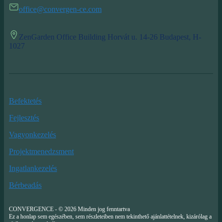
office@convergen-ce.com
ZenGarden Office Building Horvát u. 14-26 Budapest, H-
1027
Befektetés
Fejlesztés
Vagyonkezelés
Projektmenedzsment
Ingatlankezelés
Bérbeadás
CONVERGENCE - © 2026 Minden jog fenntartva
Ez a honlap sem egészében, sem részleteiben nem tekinthető ajánlattételnek, kizárólag a