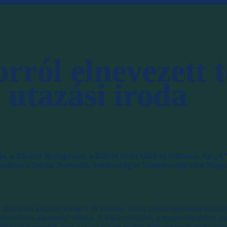
rról elnevezett t
i utazási iroda
, a Risskov Budapesten, a Kálvin téren talált új otthonra. Az „A” 
jövőben a Dánia, Norvégia, Svédország és Németország után Magya
niában alapított Risskov fő üzenete, ehhez próbál teljeskörű szolgáltat
nkavállalót alkalmazó vállalat. A kikapcsolódást, a munkavégzéshez s
gáltatásai teremtik meg a svájci Cham mellett Budapesten is irodát nyit