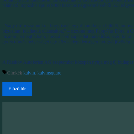
található impozáns épület 9000 hasznos négyzetméteréből 555 négyzetm
„Nagy öröm számunkra, hogy ismét egy dinamikusan fejlődő, innovat
biztosítani feladataik ellátásához.” – osztotta meg Papp-Vas Dóra, a
bizalom, a megbízható, hosszú távú kapcsolat kialakítása, ezért külö
gyors döntés helyességét egy közös elégedettségen nyugvó jövőkép i
A Risskov Autoferien AG szeptember közepén nyitja meg új budapesti
Címkék
kalvin
,
kalvinsquare
Előző hír