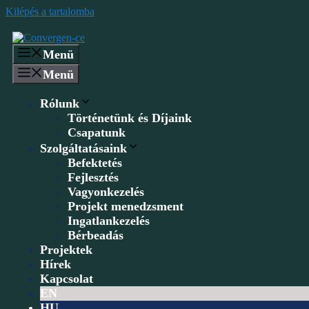
Kilépés a tartalomba
Menü
Menü
Rólunk
Történetünk és Díjaink
Csapatunk
Szolgáltatásaink
Befektetés
Fejlesztés
Vagyonkezelés
Projekt menedzsment
Ingatlankezelés
Bérbeadás
Projektek
Hírek
Kapcsolat
EN
HU