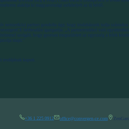
éteren alakítja ki magyarországi székhelyét az új bérlő.
ív nemzetközi partner gondolta úgy, hogy irodaházunk tudja számukr
 ConvergenCE bérbeadási igazgatója. „A partnereinkkel való együttműkö
n örömmel szolgált, hogy gyorsan megszületett az egyezség a felek közö
gazolja majd.”
 irodájának kapuit.
+36 1 225 0912
office@convergen-ce.com
ZenGard