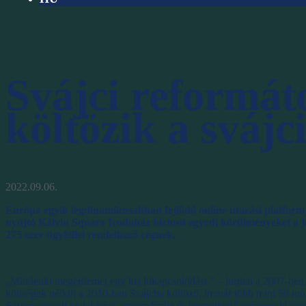
Svájci reformáto
költözik a svájc
2022.09.06.
Európa egyik legdinamikusabban fejlődő online utazási platformja
nyújtó Kálvin Square Irodaház biztosít egyedi körülményeket a 
275 ezer ügyféllel rendelkező cégnek.
„Mindenki megérdemel egy kis kikapcsolódást.” – hirdeti a 2007-ben, Dá
költségek nélkül a 2010-ben Svájcba költöző, immár több mint 50 mu
Square egyedi kialakítása, atmoszférája és kiemelkedő színvonalú szol