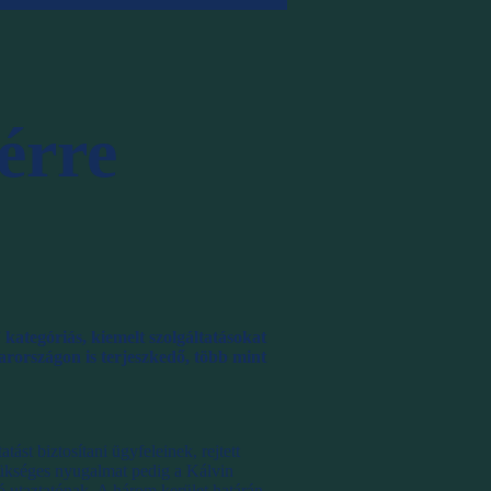
érre
kategóriás, kiemelt szolgáltatásokat
rországon is terjeszkedő, több mint
ást biztosítani ügyfeleinek, rejtett
zükséges nyugalmat pedig a Kálvin
ó utaztatónak. A három kerület határán