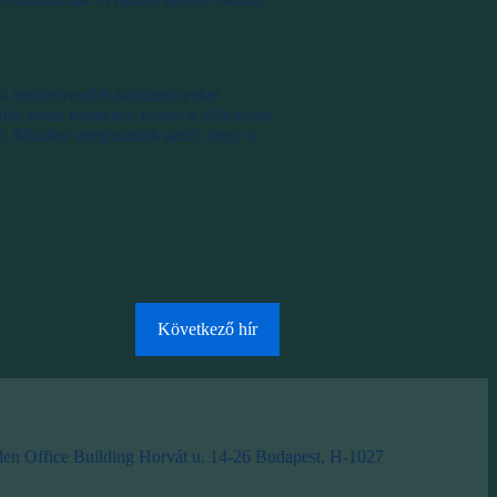
a a legkedvezőbb körülményeket
dés során kiemelten fontos a kölcsönös
tt. Mindent megteszünk azért, hogy a
Következő hír
en Office Building Horvát u. 14-26 Budapest, H-1027