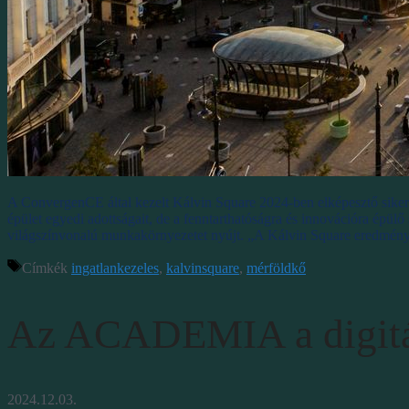
A ConvergenCE által kezelt Kálvin Square 2024-ben elképesztő sikert 
épület egyedi adottságait, de a fenntarthatóságra és innovációra épülő
világszínvonalú munkakörnyezetet nyújt. „A Kálvin Square eredmény
Címkék
ingatlankezeles
,
kalvinsquare
,
mérföldkő
Az ACADEMIA a digitáli
2024.12.03.