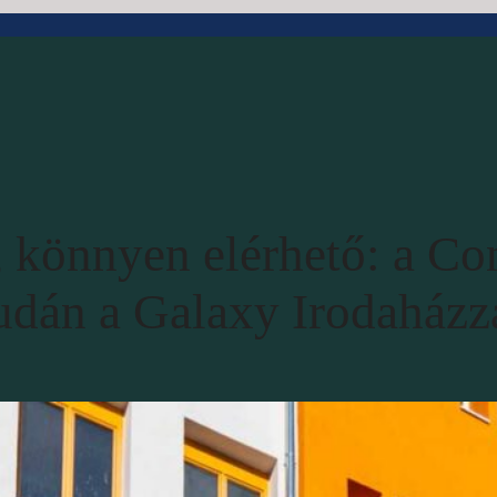
, könnyen elérhető: a C
Budán a Galaxy Irodaházz