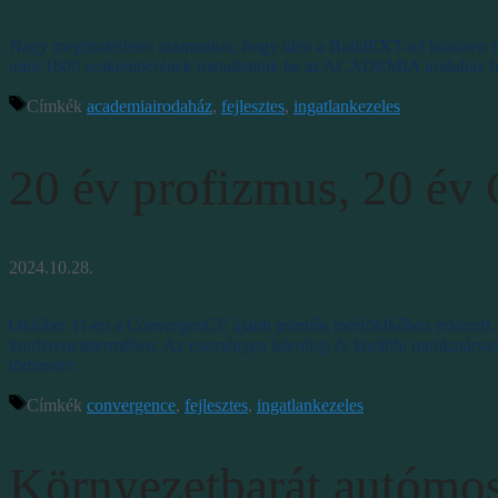
Nagy megtiszteltetés számunkra, hogy idén a BuildEXT-tel közösen r
mint 1600 szakemberének mutathattuk be az ACADEMIA irodaház fejl
Címkék
academiairodaház
,
fejlesztes
,
ingatlankezeles
20 év profizmus, 20 é
2024.10.28.
Október 11-én a ConvergenCE újabb jelentős mérföldkőhöz érkezett. 
konferenciatermében. Az eseményen jelenlegi és korábbi munkatársaink
történetét.
Címkék
convergence
,
fejlesztes
,
ingatlankezeles
Környezetbarát autómos