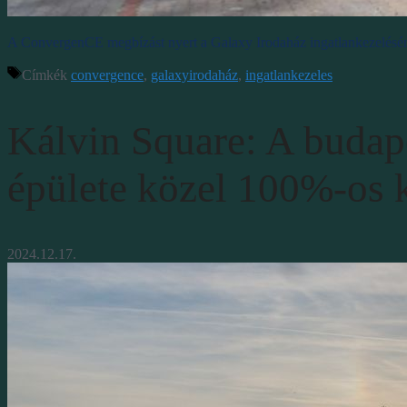
A ConvergenCE megbízást nyert a Galaxy Irodaház ingatlankezelésére,
Címkék
convergence
,
galaxyirodaház
,
ingatlankezeles
Kálvin Square: A budape
épülete közel 100%-os 
2024.12.17.