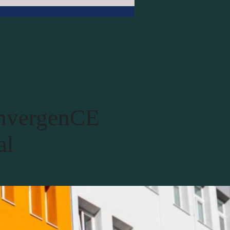
onvergenCE
al