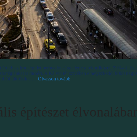
ért el: az irodaépület bérbeadottsága elérte a rekordközeli 99%-ot. E
 stratégiánkat is dicséri. A Kálvin tér szívében elhelyezkedő, 9000 nég
ei jól tükrözik a …
Olvasson tovább
s építészet élvonalába