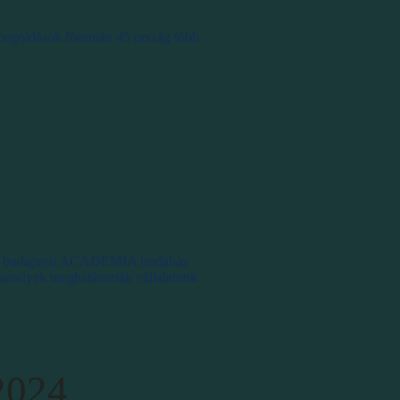
 megoldások fórumán 45 ország több
ngos budapesti ACADEMIA irodaház
, amelyek meghatározták vállalatunk
2024