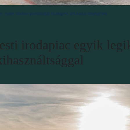
 ezzel bővítve portfólióját Budapest dél-budai térségében.
sti irodapiac egyik leg
kihasználtsággal