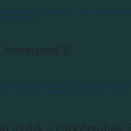
észt vehettünk a Dalux Summit 2024-en. A legjobb digitális építőipari
esztési folyamatait.
v ConvergenCE
Szinte hihetetlen, de fennállásunk 20. évfordulóját ünnepeltük a ra
kal közösen idéztük fel az elmúlt két évtized sikereit és eredményeit
ó nyílik a CityZen-ben 