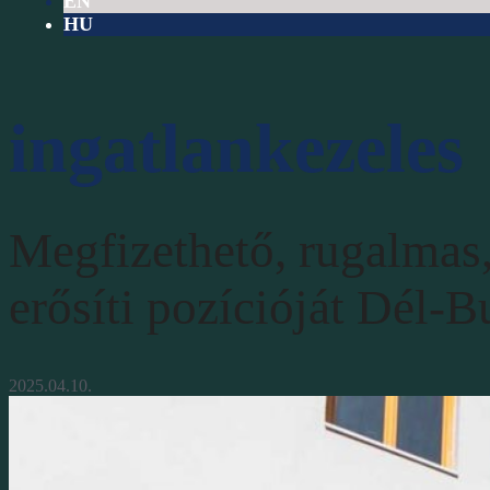
EN
HU
ingatlankezeles
Megfizethető, rugalmas
erősíti pozícióját Dél-
2025.04.10.