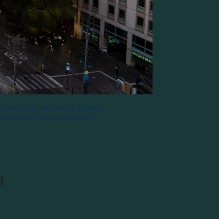
z az eredmény nemcsak az ikonikus
yzetméteres, modern irodaépület
n