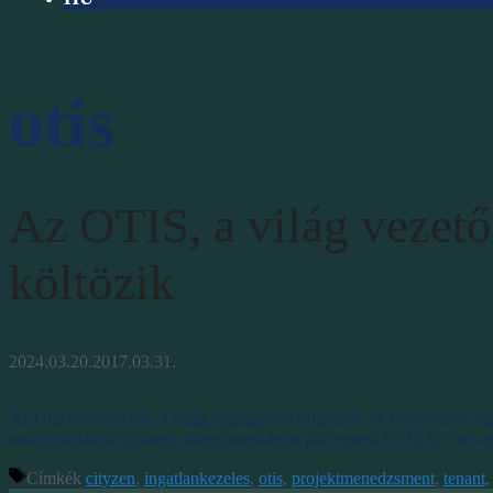
otis
Az OTIS, a világ vezető
költözik
2024.03.20.
2017.03.31.
Az Otis Felvonó Kft, a világ legnagyobb liftgyártó- és karbantartó cé
mozgójárdáiról is ismert, Magyarországon piacvezető OTIS 870 m²-en 
Címkék
cityzen
,
ingatlankezeles
,
otis
,
projektmenedzsment
,
tenant