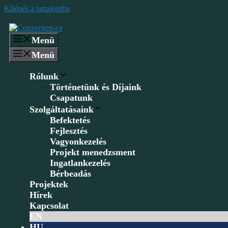
Kilépés a tartalomba
Menü
Menü
Rólunk
Történetünk és Díjaink
Csapatunk
Szolgáltatásaink
Befektetés
Fejlesztés
Vagyonkezelés
Projekt menedzsment
Ingatlankezelés
Bérbeadás
Projektek
Hírek
Kapcsolat
EN
HU