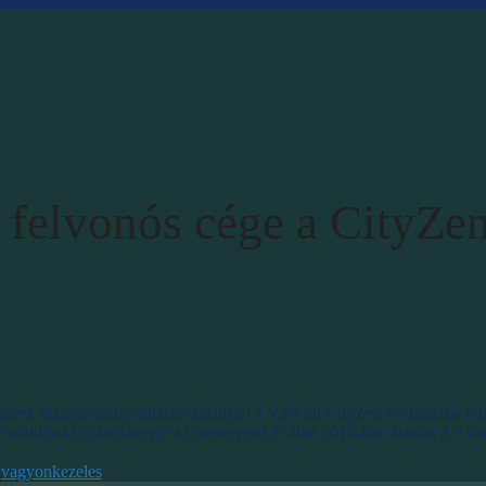
 felvonós cége a CityZe
gének magyar leányvállalata áprilistól a Váci úti CityZen irodaházba kö
alakítja ki új székhelyét a ConvergenCE által 2016-ban átadott A+ kat
,
vagyonkezeles