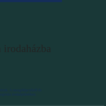
n irodaházba
ltözik. A mozgólépcsőiről és
egóriás irodaépületében.