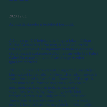
2020.12.03.
Az ingatlankezelés a bérlőkkel kezdődik
A ConvergenCE bejelentette, hogy a közelmúltban
Zádori Bernadettet bízta meg az ingatlankezelési
üzletág vezetésével. Az ingatlanbefektető és -fejlesztő
cég tapasztalt szakembere 2020 nyarán vette át
a
Fábri
Gabriell
a nyugdíjba vonulásával megüresedett
igazgatói pozíciót.
Alan A. Vincent, a ConvergenCE ügyvezető igazgatója a
kinevezéssel kapcsolatban kifejtette: „Bernadett nagyszerű
szakember, közel öt éve erősíti a ConvergenCE csapatát.
Több mint másfél évtizede dolgozik a kereskedelmi
ingatlanpiacon, korábban irodabérbeadással és
vagyonkezeléssel is foglalkozott, így széleskörű
ismereteket szerzett az iparág számos kulcsterületén.
Tapasztalata és személye garancia arra, hogy a részleg,
melynek irányítását átvette, megújuló lendülettel nyújtson