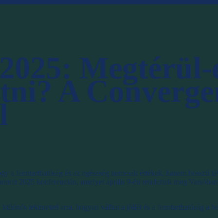
025: Megtérül-e
tetni? A Converg
l
hogy a fenntarthatóság és az egészség nemcsak értékek, hanem hosszú tá
mmit 2025 konferencián, amelyet április 9-én rendeztek meg Varsóban
lönös tekintettel arra, hogyan válhat a jóllét és a fenntarthatóság a bef