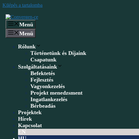
Kilépés a tartalomba
Menü
Menü
Rólunk
Történetünk és Díjaink
Csapatunk
Szolgáltatásaink
Befektetés
Fejlesztés
Vagyonkezelés
Projekt menedzsment
Ingatlankezelés
Bérbeadás
Projektek
Hírek
Kapcsolat
EN
HU