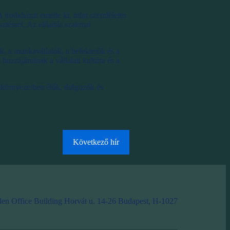
rodaházat emelte ki, mint szemléletes
sztéssel. Az előadás szakmai
, a munkavállalók, a befektetők és a
hozzájárulnak a vállalati kultúra és a
i környezetben élők, dolgozók és
Következő hír
en Office Building Horvát u. 14-26 Budapest, H-1027