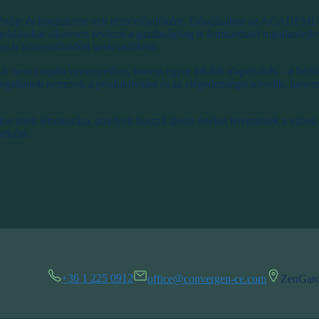
je és konzulense vett részt előadóként. Előadásában az ACADEMIA i
ldásokat sikeresen ötvözni a gazdaságilag is fenntartható ingatlanfejle
ója is közreműködött tanácsadóként.
r nem csupán versenyelőny, hanem egyre inkább alapelvárás – a bérlők
ngatlanok nemcsak a produktivitást és az elégedettséget növelik, hanem 
os terek létrehozása, amelyek hosszú távon értéket teremtenek a város
etként.
+36 1 225 0912
office@convergen-ce.com
ZenGard