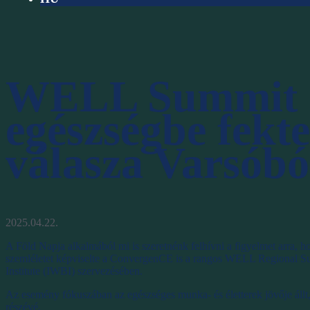
WELL Summit 2
egészségbe fek
válasza Varsóbó
2025.04.22.
A Föld Napja alkalmából mi is szeretnénk felhívni a figyelmet arra, 
szemléletet képviselte a ConvergenCE is a rangos WELL Regional Su
Institute (IWBI) szervezésében.
Az esemény fókuszában az egészséges munka- és életterek jövője állt, kü
részévé.