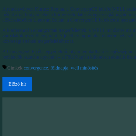
A rendezvényen Kurucz Regina, a ConvergenCE külsős WELL szakértő
példát arra, hogyan lehet a környezettudatos és egészségtámogató mego
előkészítésében Ligetvári Zoltán, a ConvergenCE befektetési igazgat
A konferencián elhangzottak megerősítették: a WELL minősítés ma má
városlakók részéről egyaránt. A jóléti szempontokat előtérbe helyező i
közösségi értékek megerősítéséhez is.
A ConvergenCE célja egyértelmű: olyan fenntartható és egészségtudat
befektetők számára egyaránt – a Föld Napján különösen aktuális üzen
Címkék
convergence
,
földnapja
,
well minősítés
Előző hír