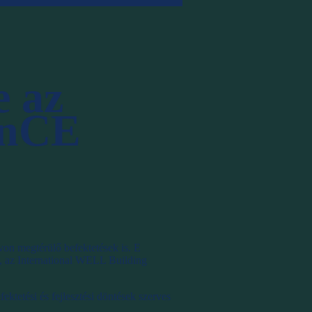
 az
enCE
von megtérülő befektetések is. E
, az International WELL Building
ektetési és fejlesztési döntések szerves