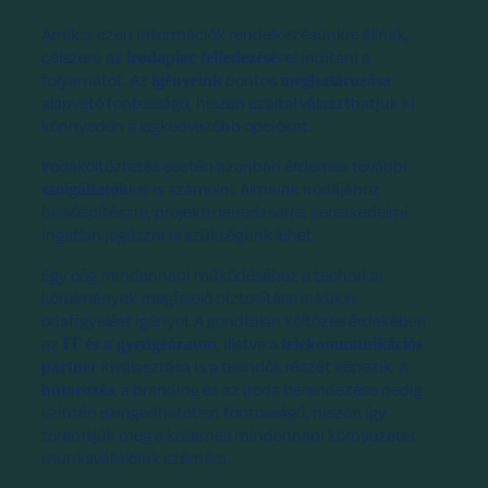
Amikor ezen információk rendelkezésünkre állnak,
célszerű az
vel indítani a
irodapiac felfedezésé
folyamatot. Az
pontos
igényeink
meghatározása
alapvető fontosságú, hiszen ezáltal választhatjuk ki
könnyedén a legkedvezőbb opciókat.
Irodaköltöztetés esetén azonban érdemes további
kal is számolni: álmaink irodájához
szolgáltatók
belsőépítészre, projektmenedzserre, kereskedelmi
ingatlan jogászra is szükségünk lehet.
Egy cég mindennapi működéséhez a technikai
körülmények megfelelő biztosítása is külön
odafigyelést igényel. A gondtalan költözés érdekében
az
, illetve a
IT és a gyengeáramú
telekommunikációs
kiválasztása is a teendők részét képezik. A
partner
, a branding és az iroda berendezése pedig
bútorozás
szintén elengedhetetlen fontosságú, hiszen így
teremtjük meg a kellemes mindennapi környezetet
munkavállalóink számára.