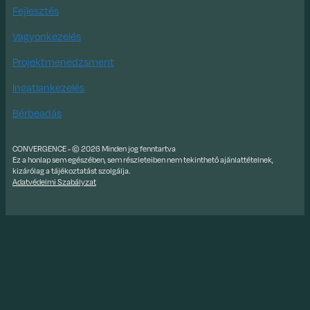
Fejlesztés
Vagyonkezelés
Projektmenedzsment
Ingatlankezelés
Bérbeadás
CONVERGENCE - © 2026 Minden jog fenntartva
Ez a honlap sem egészében, sem részleteiben nem tekinthető ajánlattételnek,
kizárólag a tájékoztatást szolgálja.
Adatvédelmi Szabályzat