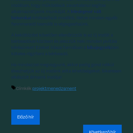
irodában, hogy működésük zavartalanul segítse
alkalmazottjaink munkáját. A
feleslegessé vált
értékesítsük mielőbb, illetve minden egyéb
bútorokat
fennmaradó teendőt is véglegesítsünk.
A beköltözést követően ellenőrizzük le az új irodát a
bérbeadóval közösen és jelezzük neki minden javítási
kérésünket! Ezeket írásos formában a
ben
hibajegyzék
köteles rögzíteni a bérbeadó.
Ha mindezzel megvagyunk, akkor pedig gond nélkül
élvezhetjük az új irodánk adta lehetőségeket. Sikeresen
elkészült álmaink irodája!
Címkék
projektmenedzsment
Előző hír
Következő hír