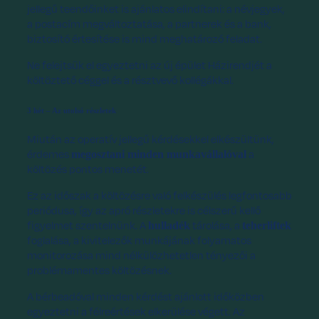
jellegű teendőinket is ajánlatos elindítani: a névjegyek,
a postacím megváltoztatása, a partnerek és a bank,
biztosító értesítése is mind meghatározó feladat.
Ne felejtsük el egyeztetni az új épület Házirendjét a
költöztető céggel és a résztvevő kollégákkal.
3 hét – Az utolsó részletek
Miután az operatív jellegű kérdésekkel elkészültünk,
érdemes
a
megosztani minden munkavállalóval
költözés pontos menetét.
Ez az időszak a költözésre való felkészülés legfontosabb
periódusa, így az apró részletekre is célszerű kellő
figyelmet szentelnünk. A
tárolása, a
hulladék
teherliftek
foglalása, a kivitelezők munkájának folyamatos
monitorozása mind nélkülözhetetlen tényezői a
problémamentes költözésnek.
A bérbeadóval minden kérdést ajánlott időközben
egyeztetni a félreértések elkerülése végett. Az