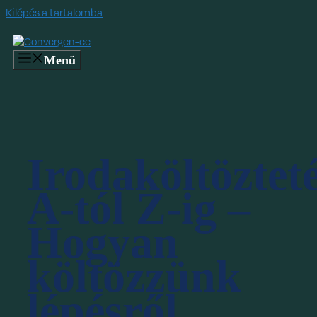
Kilépés a tartalomba
Menü
Irodaköltöztet
A-tól Z-ig –
Hogyan
költözzünk
lépésről