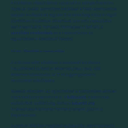
A tökéletes választáshoz ugyanakkor elengedhetetlen
lépés az irodák személyes bejárása! A főbb szempontok
alapján kiválasztott legjobb 5-6 lehetőség közül a végső
döntésben bejárások alkalmával szerzett tapasztalat
lesz a leginkább mérvadó. Ha megvan a befutó, a
és a határidőknek az
szerződés részleteinek
egyeztetése a következő feladat.
4-6 hét – Elkezdődik a visszaszámlálás!
A költözés előtt általában a bérbeadó korábban
hozzáférést biztosít a bérleményhez, mely időt
érdemes kihasználni az IT és a gyengeáramú
rendszerek kiépítésére.
Javasolt elkezdeni az egyeztetést a költözésben aktívan
résztvevő partnereinkkel is. A
, a technikai
költöztető
eszközöket szállító cég, illetve a
takarító cég
kiválasztása kiemelten fontos szerepet játszik a
folyamatban.
A pontos időzítés meghatározása után, adminisztratív