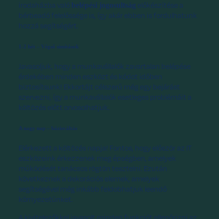
irodaházba való
előkészítése a
belépési jogosultság
bérbeadó felelőssége is, így akár ebben is fordulhatunk
hozzá segítségért.
1-2 hét – Végső simítások
Javasoljuk, hogy a munkavállalók zavartalan belépése
érdekében minden eszközt és kódot időben
biztosítsunk! Ekkortájt célszerű még egy bejárást
szervezni, így a munkavállalók esetleges problémáit a
költözés előtt orvosolhatjuk.
A nagy nap – bázisváltás
Elérkezett a költözés napja! Fontos, hogy először az IT
eszközeink érkezzenek meg épségben, amelyek
működését tanácsos rögtön tesztelni. Ezután
következnek a dekorációs elemek, amelyek
segítségével még inkább feldobhatjuk leendő
környezetünket.
A kivitelezőkkel javasolt minden funkciót ellenőrizni az