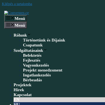
Kilépés a tartalomba
Menü
Menü
Rólunk
Történetünk és Díjaink
Csapatunk
Szolgáltatásaink
Befektetés
Fejlesztés
Vagyonkezelés
Projekt menedzsment
Ingatlankezelés
Bérbeadás
Projektek
Hírek
Kapcsolat
EN
HU