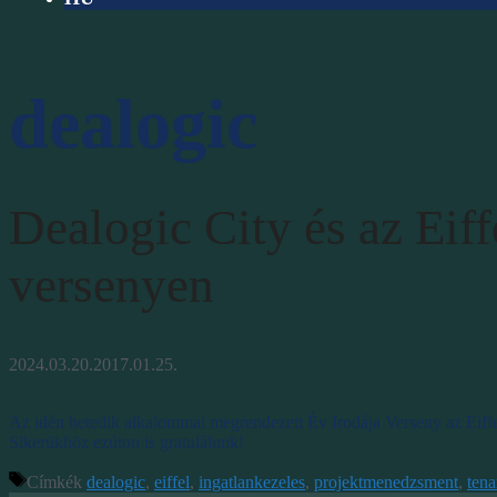
dealogic
Dealogic City és az Eiff
versenyen
2024.03.20.
2017.01.25.
Az idén hetedik alkalommal megrendezett Év Irodája Verseny az Eiffel
Sikerükhöz ezúton is gratulálunk!
Címkék
dealogic
,
eiffel
,
ingatlankezeles
,
projektmenedzsment
,
tena