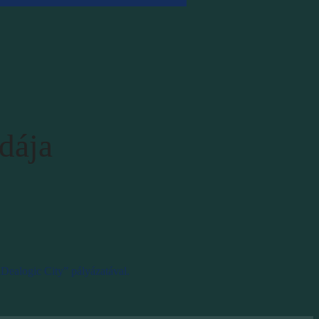
odája
„Dealogic City” pályázatával.