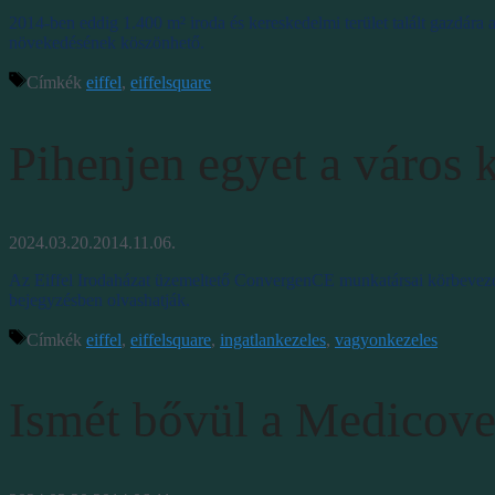
2014-ben eddig 1.400 m² iroda és kereskedelmi terület talált gazdára
növekedésének köszönhető.
Címkék
eiffel
,
eiffelsquare
Pihenjen egyet a város
2024.03.20.
2014.11.06.
Az Eiffel Irodaházat üzemeltető ConvergenCE munkatársai körbevezett
bejegyzésben olvashatják.
Címkék
eiffel
,
eiffelsquare
,
ingatlankezeles
,
vagyonkezeles
Ismét bővül a Medicover