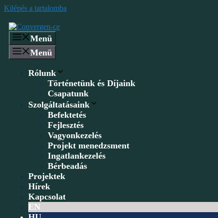
Kilépés a tartalomba
Menü
Menü
Rólunk
Történetünk és Díjaink
Csapatunk
Szolgáltatásaink
Befektetés
Fejlesztés
Vagyonkezelés
Projekt menedzsment
Ingatlankezelés
Bérbeadás
Projektek
Hírek
Kapcsolat
EN
HU