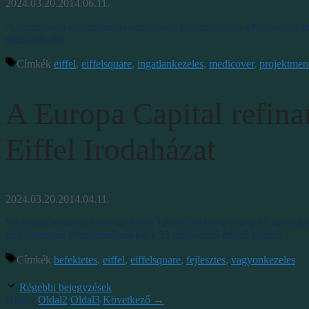
2024.03.20.
2014.06.11.
A nemzetközi egészségügyi biztosító és magánklinika, a Medicover má
szerződés óta.
Címkék
eiffel
,
eiffelsquare
,
ingatlankezeles
,
medicover
,
projektme
A Europa Capital refina
Eiffel Irodaházat
2024.03.20.
2014.04.11.
Sikeresen refinanszírozta az Eiffel Tér Irodaházat a Europa Capital 
pbb Deutsche Pfandbriefbankkal a 33 millió euró értékű hitelről.
Címkék
befektetes
,
eiffel
,
eiffelsquare
,
fejlesztes
,
vagyonkezeles
Régebbi bejegyzések
Oldal
1
Oldal
2
Oldal
3
Következő
→