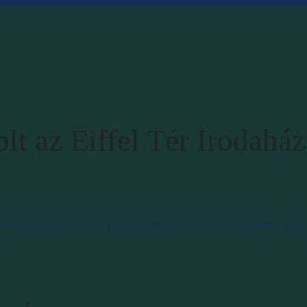
t az Eiffel Tér Irodaház
r a belváros egyik népszerű közösségi terévé vált az elmúlt években, me