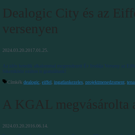
Dealogic City és az Eiff
versenyen
2024.03.20.
2017.01.25.
Az idén hetedik alkalommal megrendezett Év Irodája Verseny az Eiffel
Sikerükhöz ezúton is gratulálunk!
Címkék
dealogic
,
eiffel
,
ingatlankezeles
,
projektmenedzsment
,
tena
A KGAL megvásárolta az
2024.03.20.
2016.06.14.