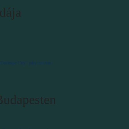
odája
„Dealogic City” pályázatával.
Budapesten