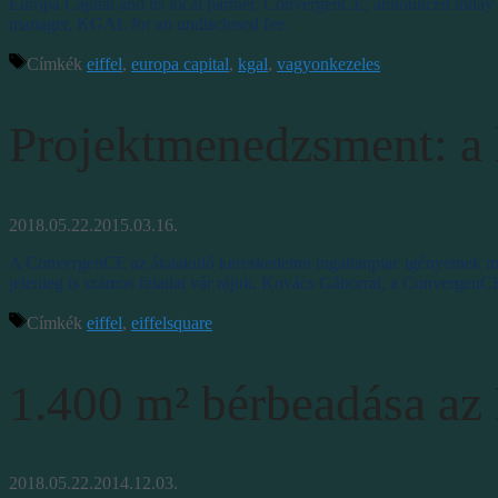
Europa Capital and its local partner, ConvergenCE, announced today 
manager, KGAL for an undisclosed fee.
Címkék
eiffel
,
europa capital
,
kgal
,
vagyonkezeles
Projektmenedzsment: a h
2018.05.22.
2015.03.16.
A ConvergenCE az átalakuló kereskedelmi ingatlanpiac igényeinek me
jelenleg is számos feladat vár rájuk. Kovács Gáborral, a ConvergenC
Címkék
eiffel
,
eiffelsquare
1.400 m² bérbeadása az 
2018.05.22.
2014.12.03.