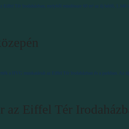
 az Eiffel Tér Irodaházban, melyből mindössze 60 m² az új bérlő, 1.340
 közepén
ék a HVG munkatársát az Eiffel Tér Irodaházban és a parkban. Az újsá
 az Eiffel Tér Irodaház