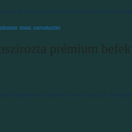
r harmadik alkalommal bővíti működési területét az Eiffel Tér Irodahá
nedzsment
,
tenant
,
vagyonkezeles
nszírozta prémium befekt
által kezelt tulajdonos, a Europa Fund II, és a ConvergenCE. A tulajdo