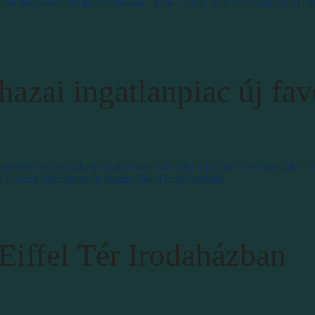
that they have completed the sale of the 23,000 sqm Eiffel square to t
azai ingatlanpiac új fav
gfelelően a projekt menedzsment üzletágban jelentős eredményeket kön
E projekt menedzsment igazgatójával beszélgettünk
Eiffel Tér Irodaházban