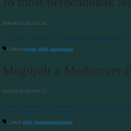
Jó most bérbeadónak le
2018.06.05.
2018.05.28.
Zeley Csabát, a ConvergenCE vagyonkezelési igazgatóját kérdezte az 
Címkék
cityzen
,
eiffel
,
kalvinsquare
Megújult a Medicover Ei
2024.03.20.
2018.04.13.
Elegáns, harmonikus és kényelmes belsőtér fogadja az Eiffel Tér Ir
közreműködésével az elmúlt hónapokban teljes belsőépítészeti átalakí
Címkék
eiffel
,
projektmenedzsment