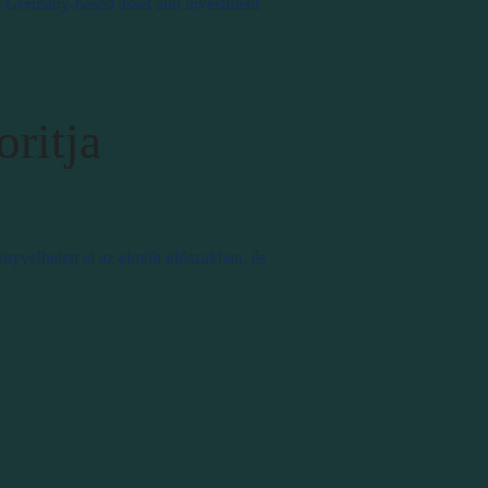
he Germany-based asset and investment
oritja
yvelhetett el az elmúlt időszakban, és