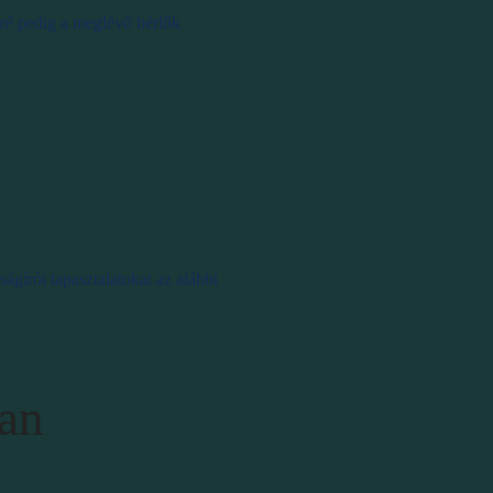
 m² pedig a meglévő bérlők
gírói tapasztalatokat az alábbi
ban