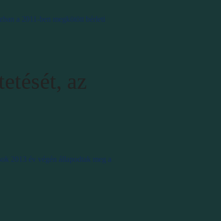
zban a 2011-ben megkötött bérleti
etését, az
nosok 2013 év végén állapodtak meg a