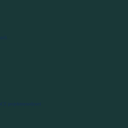
iról.
enCE projektmenedzseri