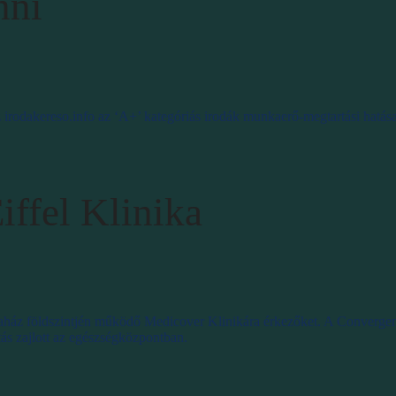
nni
irodakereso.info az ‘A+’ kategóriás irodák munkaerő-megtartási hatása
ffel Klinika
odaház földszintjén működő Medicover Klinikára érkezőket. A Converg
tás zajlott az egészségközpontban.