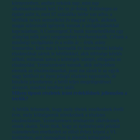
környezetben, amihez nekünk nap, mint nap
alkalmazkodnunk kell. De ez jó dolog. Különleges az
épület azért is, mert 97 százaléka bérbe van adva, a
bérlőink neves nemzetközi és magyar cégek, akiknek
magas színvonalú igényeik vannak a szolgáltatásokkal
kapcsolatban. A ConvergenCE butik üzemeltetőként egy
aránylag szűk piaci szegmensben tevékenykedik. Célunk a
minőségi szolgáltatás és a reális ár – érték arány
fenntartása. Idén már a harmadik év üzemeltetési költség
elszámolását zártuk le bérlőinkkel, akik többsége kérdés
nélkül, reálisnak tartva a költségek szintjét, elfogadta az
elszámolást. Természetesen vannak, akik mélyebben
elemzik az elszámolásunkat, pont ma zárult le az egyik
nagy bérlővel az ilyen jellegű részletes egyeztetés, de
büszkén jelenthetem: a bérlő teljes megelégedéssel
távozott, mindent rendben talált.
Milyen típusú részletek iránt érdeklődnek jellemzően a
bérlők?
A bérlők felismerik, hogy mely tételek emelkednek évről
évre, mely költségsorok növekednek a részletes
elszámolásban. Természetesen rendszerint rákérdeznek
ennek okaira. Nem titok, hogy az építményadó például
számottevően emelkedett az előző évhez képest a VI.
kerületben, ami önmagában is jelentős költségtétel.