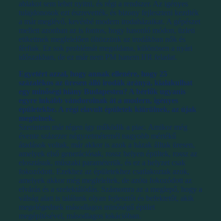
ablakot sem lehet nyitni, és régi a rendszer. Az igényes
tulajdonosok ezt észrevették, és bizony fejleszteni kezdték
a már meglévő, kevésbé modern irodaházaikat. A gépészet
mellett azonban az is fontos, hogy hasonló módon, üzleti
etikettnek megfelelően öltözzünk az irodákban nők és
férfiak. Ez sok problémát megoldana, különösen a nyári
időszakban, de ez már nem PM hanem HR feladat.
Egyetért azzal, hogy annak ellenére, hogy 25
százalékos az üresen álló irodák aránya, kialakulhat
egy minőségi hiány Budapesten? A bérlők ugyanis
egyre inkább vándorolnak át a modern, igényes
épületekbe. A régi elavult épületek kiürülnek, az újak
megtelnek.
Szerintem már régen így működik a piac. Amikor még
évente százezer négyzetméternél nagyobb mértékű
átadások voltak, már akkor is azok a házak álltak üresen,
amelyek első generációsak, rossz helyen épültek, rossz az
elosztásuk, műszaki paraméterük, és ez a helyzet csak
fokozódott. Ezekhez az épületekhez csatlakoztak azok,
amelyek akkor még megfeleltek, de azóta fokozódott az
elvárás és a szelektálódás. Számomra az a meglepő, hogy a
válság alatt is találunk olyan fejlesztőt és befektetőt, akik
megelégednek másodlagos minőségű épület
megépítésével, másodlagos lokációban.