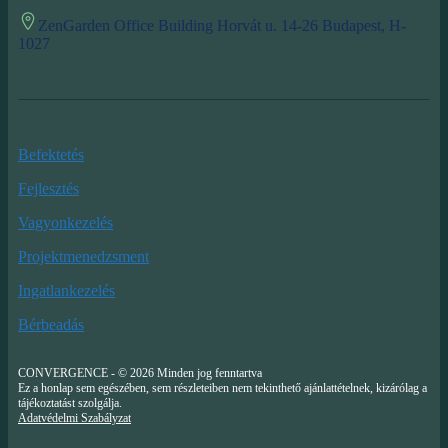
ZenGarden Office Building Horvát u. 14-26 Budapest, H-
1027
Befektetés
Fejlesztés
Vagyonkezelés
Projektmenedzsment
Ingatlankezelés
Bérbeadás
CONVERGENCE - © 2026 Minden jog fenntartva
Ez a honlap sem egészében, sem részleteiben nem tekinthető ajánlattételnek, kizárólag a
tájékoztatást szolgálja.
Adatvédelmi Szabályzat