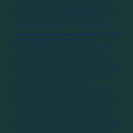
Némely soron megemeltük a szolgáltatás színvonalát, ami
kicsit többe kerül ugyan, de másik oldalon gyorsul a
reakcióidő, szélesebb körű szolgáltatást kapnak a bérlőink.
Teljes „open-book” rendszerben dolgozunk és jóval
infláció alatti emelkedéssel tartjuk a költségvetésünket.
A piac elérte már a mélypontot üzemeltetési költségben
vagy van még hova faragni a díjakat?
Mindig vannak új lehetőségek az üzemeltetési költség
optimalizálására. Élni kell például a közműdíjak
tenderezési lehetőségével. Egész évben figyelni kell a piac
alakulását, és ki kell használni a kedvező időpontot. Az
elektromos áram piacán például 1-2 hónapja volt egy olyan
mélypont, amikor egyszerűen le kellett kötni a 2014 évre
az elektromos áramot. Ezt a tavalyelőtti ár alatt sikerült
megtennünk. Ez egy kiváló lehetőség a
költségcsökkentésre. Az elektromos áram az üzemeltetési
költség kb. egyharmadát adja, így jelentős csökkenést
sikerült elérnünk idén, már 2014 évre. Véleményem szerint
még messze nem használtuk ki az üzemeltetési költség
optimalizálásának összes lehetőségét, még akkor sem, ha
azt gondoltuk, hogy nagyon jól csinálunk mindent. A
technika és technológia folyamatosan fejlődik, ezzel élni
lehet és kell. Mindig van helye a javításnak, mindig nyitott
szemmel kell járni, hogy napról napra jobbak legyünk,