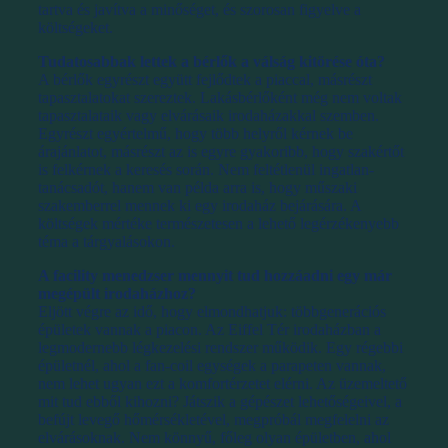
tartva és javítva a minőséget, és szorosan figyelve a
költségeket.
Tudatosabbak lettek a bérlők a válság kitörése óta?
A bérlők egyrészt együtt fejlődtek a piaccal, másrészt
tapasztalatokat szereztek. Lakásbérlőként még nem voltak
tapasztalataik vagy elvárásaik irodaházakkal szemben.
Egyrészt egyértelmű, hogy több helyről kérnek be
árajánlatot, másrészt az is egyre gyakoribb, hogy szakértőt
is felkérnek a keresés során. Nem feltétlenül ingatlan-
tanácsadót, hanem van példa arra is, hogy műszaki
szakemberrel mennek ki egy irodaház bejárására. A
költségek mértéke természetesen a lehető legérzékenyebb
téma a tárgyalásokon.
A facility menedzser mennyit tud hozzáadni egy már
megépült irodaházhoz?
Eljött végre az idő, hogy elmondhatjuk: többgenerációs
épületek vannak a piacon. Az Eiffel Tér irodaházban a
legmodernebb légkezelési rendszer működik. Egy régebbi
épületnél, ahol a fan-coil egységek a parapeten vannak,
nem lehet ugyan ezt a komfortérzetet elérni. Az üzemeltető
mit tud ebből kihozni? Játszik a gépészet lehetőségeivel, a
befújt levegő hőmérsékletével, megpróbál megfelelni az
elvárásoknak. Nem könnyű, főleg olyan épületben, ahol