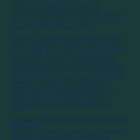
világítótesteink vannak, azokat hogyan lehet
gazdaságosabban működtetni, figyelemmel a
fenntarthatóságra. Nagyon sok új műszaki megoldás van
már ezen a területen, melyeket folyamatosan meg kell
ismerni és ahol lehet, alkalmazni kell őket.
A bérlő számára elsődleges fontosságú az, hogy mennyi
bérleti díjat fizet, de legalább ennyire fontos az is, hogy
milyen szolgáltatást kap az épületben, és az a szolgáltatás
mennyibe kerül. Mennyire érzi magát otthon, hiszen a
hétköznapok nagyobb részét az irodájában tölti. Én is
dolgoztam olyan irodaházban, ahol csak súlyos pénzekért
voltak hajlandók fénycsövet cserélni, és előfordult, hogy
napokig úgy dolgoztunk, hogy villogott az egyik, majd a
másik fénycső is. Szerintem ez nem A-kategóriás
üzemeltetés. Szomorú, ha a nagy költségcsökkentési
igyekezet folyamán elfeledkeznek a bérlőről. Mivel az
ingatlan elsődleges értéke a bérlő, az Eiffel Tér
Irodaházban minden a bérlőért és az ő érdekükben
történik.
Eddig mik a tapasztalatok PM-vezetőként az Eiffel Tér
irodaházzal?
Ez egy relatív új és nagyon jó minőségben megvalósított
épület, ami különleges helyszínen van, különleges