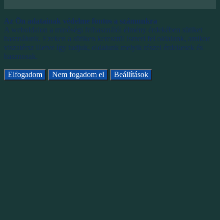
Az Ön adatainak védelme fontos a számunkra
A weboldalon a minőségi felhasználói élmény érdekében sütiket
használunk. Ezeken a sütiken keresztül ismeri fel oldalunk, amikor
viszatérsz illetve így tudjuk, oldalunk melyik részei érdekesek és
hasznosak.
Elfogadom
Nem fogadom el
Beállítások