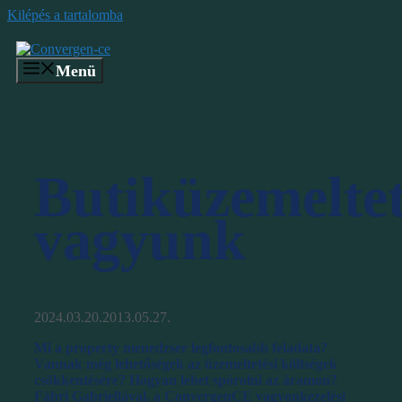
Kilépés a tartalomba
Menü
Butiküzemelte
vagyunk
2024.03.20.
2013.05.27.
Mi a property menedzser legfontosabb feladata?
Vannak még lehetőségek az üzemeltetési költségek
csökkentésére? Hogyan lehet spórolni az áramon?
Fábri Gabriellával, a ConvergenCE vagyonkezelési