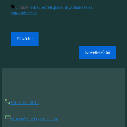
Címkék
eiffel
,
eiffelsquare
,
ingatlankezeles
,
vagyonkezeles
Előző hír
Következő hír
+36 1 225 0912
office@convergen-ce.com