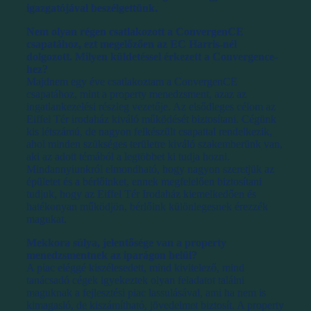
igazgatójával beszélgettünk.
Nem olyan régen csatlakozott a ConvergenCE
csapatához, ezt megelőzően az EC Harris-nél
dolgozott. Milyen küldetéssel érkezett a Convergence-
hez?
Majdnem egy éve csatlakoztam a ConvergenCE
csapatához, mint a property menedzsment, azaz az
ingatlankezelési részleg vezetője. Az elsődleges célom az
Eiffel Tér irodaház kiváló működését biztosítani. Cégünk
kis létszámú, de nagyon felkészült csapattal rendelkezik,
ahol minden szükséges területre kiváló szakemberünk van,
aki az adott témából a legtöbbet ki tudja hozni.
Mindannyiunkról elmondható, hogy nagyon szeretjük az
épületet és a bérlőinket, ennek megfelelően biztosítani
tudjuk, hogy az Eiffel Tér Irodaház kiemelkedően és
hatékonyan működjön, bérlőink különlegesnek érezzék
magukat.
Mekkora súlya, jelentősége van a property
menedzsmentnek az iparágon belül?
A piac eléggé kiszélesedett, mind kivitelező, mind
tanácsadó cégek igyekeztek olyan feladatot találni
maguknak a fejlesztési piac lassulásával, ami ha nem is
kimagasló, de kiszámítható, jövedelmet biztosít. A property