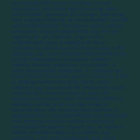
menedzsment (PM) szorosan összefügg a műszaki
üzemeltetéssel, ami valóban nagyon fontos egy épület
üzemeltetésénél, ugyanakkor az is lényeges, hogy ezt egy
olyan szakember felügyelje, aki viszont tisztában van a PM
egyéb részfeladataival is. Nem elég az, hogy pl. a kazánt
karbantartják, meg az őrszolgálat tudja, hogy mire kell
vigyáznia, stb., azt is tudni kell, hogy ezeket a
szolgáltatásokat hogyan koordináljuk és milyen
minőségben és árszínvonalon kell nyújtani azokat. A PM
jelentősége nagy, hiszen felelőssége kiterjed többek között
a bérlők elégedettségének biztosítására, a bérleti és
működési bevételek számlázására, és beszedésére, az
épület üzemeltetésének felügyeletére és a tulajdonos felé
történő részletes beszámolók, riportok készítésére is. A PM
az elsődleges kapcsolattartó mind a bérlők, mind a
tulajdonos vagy vagyonkezelő felé. Megfeleltünk annak a
pozitív bérlői és befektetői elvárásnak, hogy zöld
minősítést szerezzünk (az Eiffel Tér Irodaház BRREAM
minősített), azonban az élet nem állhat itt meg, az
üzemeltetésnek is zöld szemszöggel kell működnie. Ez
megjelenhet akár a napi kommunikációban is, például amit
lehet, elektronikus formában küldünk a bérlőknek a
környezetkímélés jegyében. Ugyanez igaz, ha valamiféle
műszaki megoldáson dolgozunk az épületen, vagy
egyszerűen „csak” arról gondolkodunk, hogy milyen